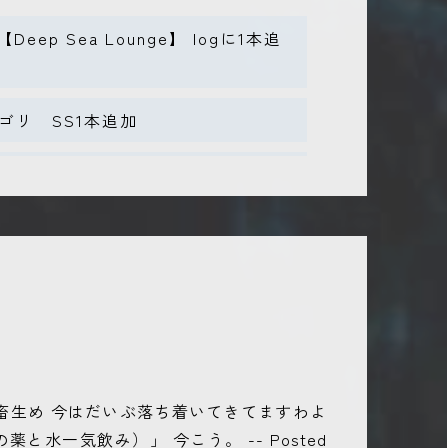
eep Sea Lounge】 logに1本追
テゴリ SS1本追加
base】色々新調【GameSS】新調
ool追加
ep Sea Lounge】 logに1本追加
畜生め 今はだいぶ落ち着いてきてますわよ
水一気飲み）」 今こう。 -- Posted