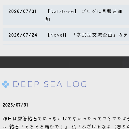
2026/07/31
【Database】 ブログに月報追加 【D
加
2026/07/24
【Novel】 「参加型交流企画」カ
2026/07/16
【Top】 TRPGプロフ新調【Data
2026/07/08
【Top】 微改装
2026/06/30
【Database】 ブログに月報追加 T
DEEP SEA LOG
2026/06/29
【Database】 Tool追加
2026/07/31
2026/06/26
【Gallery】 なんかいっぱい追加【De
昨日は尿管結石でにっきかけてなかったってマ？マだよ
～ 結石「そろそろ痛むで！」 私「ふざけるなよ（怒りの薬と
2026/06/25
【Database】 自キャラ相関図追加