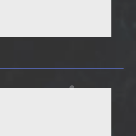
カレンダー追加
追加
3本再掲
unge開通
市感想ぶち込みました。
うちよそ1件・TRPGネタバレなし2件
【Database】自キャラ誕生日カレンダ