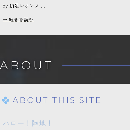
by 蛸足レオンヌ …
2026/06/22
【Database】 TRPGセッション
→ 続きを読む
2026/06/19
【Deep Sea Lounge】 logに1本
2026/06/10
【Deep Sea Lounge】 shortに1
ABOUT
2026/06/08
【New Contents】 Deep Sea Lo
2026/06/07
【Database】 ブログにめぐる
2026/06/04
【Novel】 TRPGネタバレ2件・
ABOUT THIS SITE
2026/06/03
【Novel】 TRPGネタバレ12件 
ー追加
ハロー！陸地！