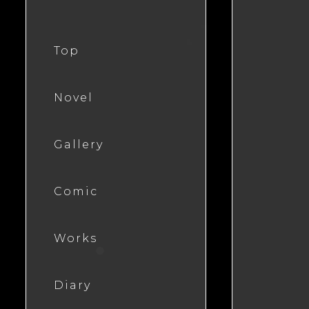
Top
Novel
Gallery
Comic
Works
Diary