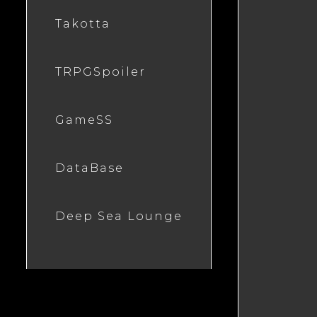
Takotta
TRPGSpoiler
GameSS
DataBase
Deep Sea Lounge