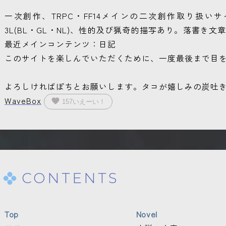
2026/05/31
【Database】 ブログに月報上げ
一次創作、TRPC・FF14メインの二次創作取り扱
3L(BL・GL・NL)、性的及び猟奇的描写あり。落書き
2026/05/26
【Gallery】 うちよそ1件・いたち
最近メインコンテンツ：日記
このサイトを楽しんでいただくために、一度最後まで目
2026/05/24
【Novel】 TRPGネタバレ無し5件
2026/05/23
【Gallery】 TRPG7件・創作2件
よろしければぽちとお願いします。タコが嬉しみの炭吐
WaveBox
favorite
157
いえーい！
2026/05/22
【Gallery】 TRPG6件・セプペカ
2026/05/20
【Gallery】 ディスプレイ1件追加
2026/05/16
【Gallery】 ディスプレイ開設・2
CONTENTS
2026/05/14
TOPプチ改築
Top
Novel
2026/4/08
【Offline】 1件追加